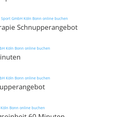
erapie Schnupperangebot
Minuten
nupperangebot
gseinheit 60 Minuten