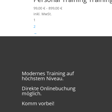
99,00
€
-
899,00
€
inkl. MwSt.
1
2
→
Modernes Training auf
höchstem Niveau.
Direkte Onlinebuchung
möglich.
Komm vorbei!