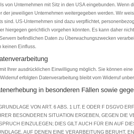
ls von Unternehmen mit Sitz in den USA eingebunden. Wenn die
der jeweiligen Unternehmen weitergegeben werden. Wir weisen
hts sind. US-Unternehmen sind dazu verpflichtet, personenbez
er hiergegen gerichtlich vorgehen könnten. Es kann daher nic
-Servern befindlichen Daten zu Überwachungszwecken verarbeit
n keinen Einfluss.
Datenverarbeitung
t Ihrer ausdrücklichen Einwilligung möglich. Sie können eine be
Widerruf erfolgten Datenverarbeitung bleibt vom Widerruf unber
tenerhebung in besonderen Fällen sowie gegen
UNDLAGE VON ART. 6 ABS. 1 LIT. E ODER F DSGVO ERF
 IHRER BESONDEREN SITUATION ERGEBEN, GEGEN DIE 
RUCH EINZULEGEN; DIES GILT AUCH FÜR EIN AUF D
RUNDLAGE, AUF DENEN EINE VERARBEITUNG BERUHT, E