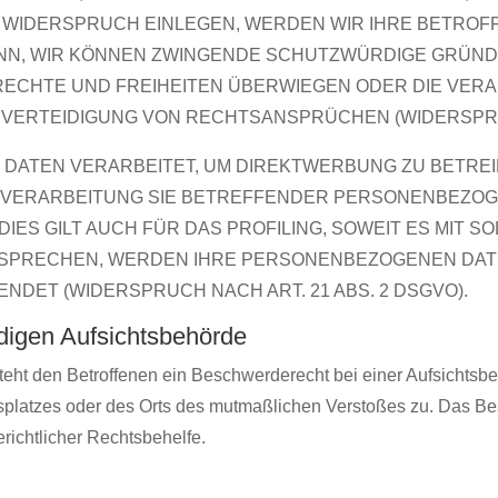
 WIDERSPRUCH EINLEGEN, WERDEN WIR IHRE BETRO
DENN, WIR KÖNNEN ZWINGENDE SCHUTZWÜRDIGE GRÜND
 RECHTE UND FREIHEITEN ÜBERWIEGEN ODER DIE VER
ERTEIDIGUNG VON RECHTSANSPRÜCHEN (WIDERSPRUCH
ATEN VERARBEITET, UM DIREKTWERBUNG ZU BETREIBE
E VERARBEITUNG SIE BETREFFENDER PERSONENBEZO
IES GILT AUCH FÜR DAS PROFILING, SOWEIT ES MIT 
RSPRECHEN, WERDEN IHRE PERSONENBEZOGENEN DAT
DET (WIDERSPRUCH NACH ART. 21 ABS. 2 DSGVO).
digen Aufsichts­behörde
ht den Betroffenen ein Beschwerderecht bei einer Aufsichtsbe
itsplatzes oder des Orts des mutmaßlichen Verstoßes zu. Das 
erichtlicher Rechtsbehelfe.