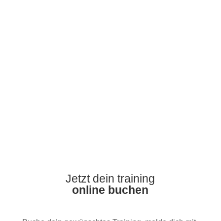
Du trainierst systematisch alle Muskelgruppen und
profitierst von der gleichen Grundidee: effizientes
Zirkeltraining mit Unterstützung.
Ideal für:
Alle, die solides, wirksames Training zu
einem besonders fairen Preis-Leistungs-Verhältnis
suchen.
Jetzt dein training
online buchen