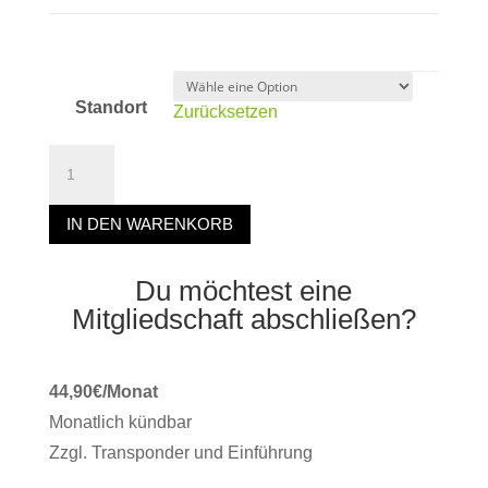
Standort
Zurücksetzen
E-
Zirkel
Probetraining
IN DEN WARENKORB
Menge
Du möchtest eine
Mitgliedschaft abschließen?
44,90€/Monat
Monatlich kündbar
Zzgl. Transponder und Einführung