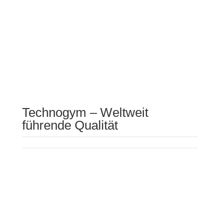
Kontrolle und kannst alle Parameter nach deinen
Wünschen anpassen.
Ideal für:
Alle, die ein klares Ziel haben und
maximale Ergebnisse in kürzester Zeit wollen.
Technogym – Weltweit
führende Qualität
Technogym ist die weltweit führende Marke für
professionelles Fitness-Equipment. Die Geräte
arbeiten mit präzisen biomechanischen
Widerstandssystemen, die ein außergewöhnlich