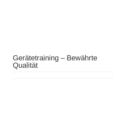
dir bei myPhysio Sport zur Verfügung.
Ideal für:
Alle, die Premium-Qualität schätzen und
beim Training das beste Equipment nutzen wollen.
Gerätetraining – Bewährte
Qualität
An ausgewählten Standorten setzen wir auf
andere hochwertige Trainingssysteme. Die Geräte
sind ergonomisch gestaltet und decken alle
wichtigen Trainingsformen ab – von Kraft über
Ausdauer bis Beweglichkeit.