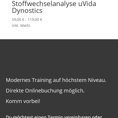
Stoffwechselanalyse uVida
Dynostics
59,00
€
-
119,00
€
inkl. MwSt.
Modernes Training auf höchstem Niveau.
Direkte Onlinebuchung möglich.
Komm vorbei!
Du möchtest einen Termin vereinbaren oder