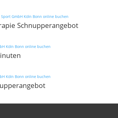
erapie Schnupperangebot
Minuten
nupperangebot